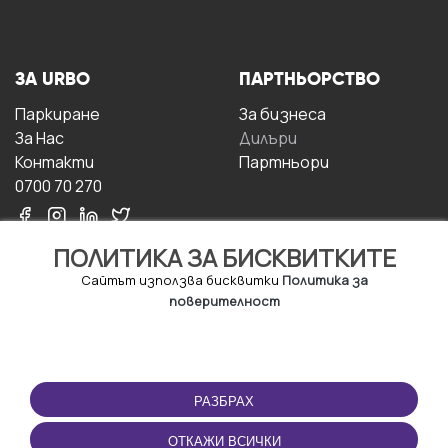
ЗА URBO
ПАРТНЬОРСТВО
Паркиране
За бизнесa
За Hас
Дилъри
Контакти
Партньори
0700 70 270
ПОЛИТИКА ЗА БИСКВИТКИТЕ
Сайтът използва бисквитки
Политика за
поверителност
УСЛОВИЯ ЗА
ИЗТЕГЛЕТЕ
ПОЛЗВАНЕ
ПРИЛОЖЕНИЕТО
РАЗБРАХ
Правила и условия за
ползване
ОТКАЖИ ВСИЧКИ