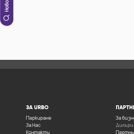
ЗА URBO
ПАРТН
Паркиране
За бизн
За Hас
Дилъри
Контакти
Партнь