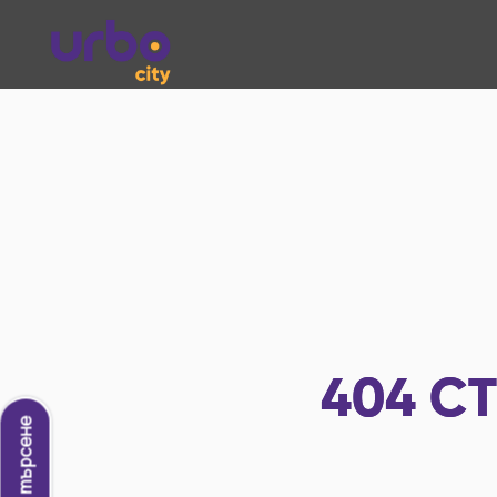
404
СТ
Ново търсене