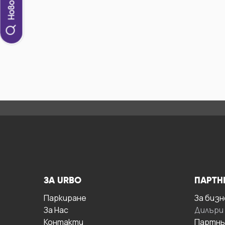
ЗА URBO
ПАРТН
Паркиране
За бизн
За Hас
Дилъри
Контакти
Партнь