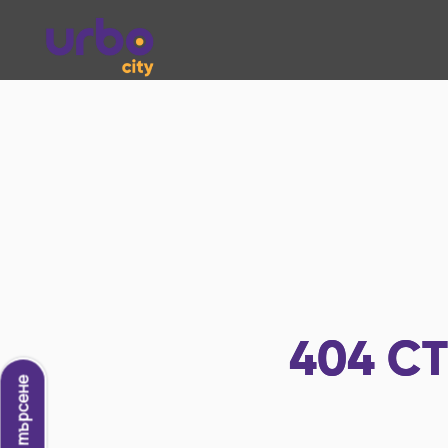
404
СТ
Ново търсене