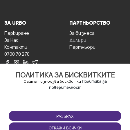
ЗА URBO
ПАРТНЬОРСТВО
Паркиране
За бизнесa
За Hас
Дилъри
Контакти
Партньори
0700 70 270
ПОЛИТИКА ЗА БИСКВИТКИТЕ
Сайтът използва бисквитки
Политика за
поверителност
УСЛОВИЯ ЗА
ИЗТЕГЛЕТЕ
ПОЛЗВАНЕ
ПРИЛОЖЕНИЕТО
РАЗБРАХ
Правила и условия за
ползване
ОТКАЖИ ВСИЧКИ