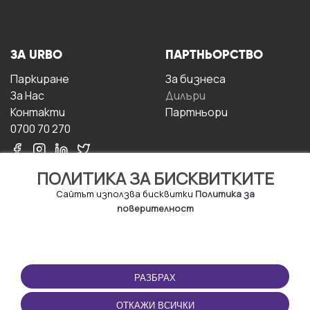
ЗА URBO
ПАРТНЬОРСТВО
Паркиране
За бизнесa
За Hас
Дилъри
Контакти
Партньори
0700 70 270
ПОЛИТИКА ЗА БИСКВИТКИТЕ
Сайтът използва бисквитки
Политика за
поверителност
УСЛОВИЯ ЗА
ИЗТЕГЛЕТЕ
ПОЛЗВАНЕ
ПРИЛОЖЕНИЕТО
РАЗБРАХ
Правила и условия за
ползване
ОТКАЖИ ВСИЧКИ