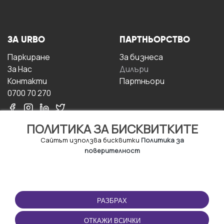
ЗА URBO
ПАРТНЬОРСТВО
Паркиране
За бизнесa
За Hас
Дилъри
Контакти
Партньори
0700 70 270
ПОЛИТИКА ЗА БИСКВИТКИТЕ
Сайтът използва бисквитки
Политика за
поверителност
УСЛОВИЯ ЗА
ИЗТЕГЛЕТЕ
ПОЛЗВАНЕ
ПРИЛОЖЕНИЕТО
РАЗБРАХ
Правила и условия за
ползване
ОТКАЖИ ВСИЧКИ