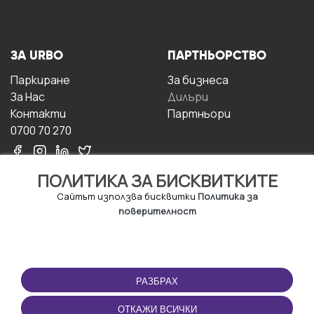
ЗА URBO
ПАРТНЬОРСТВО
Паркиране
За бизнесa
За Hас
Дилъри
Контакти
Партньори
0700 70 270
ПОЛИТИКА ЗА БИСКВИТКИТЕ
Сайтът използва бисквитки
Политика за
поверителност
УСЛОВИЯ ЗА
ИЗТЕГЛЕТЕ
ПОЛЗВАНЕ
ПРИЛОЖЕНИЕТО
РАЗБРАХ
Правила и условия за
ползване
ОТКАЖИ ВСИЧКИ