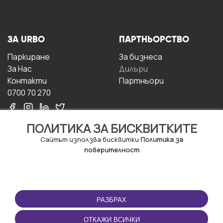
ЗА URBO
ПАРТНЬОРСТВО
Паркиране
За бизнесa
За Hас
Дилъри
Контакти
Партньори
0700 70 270
ПОЛИТИКА ЗА БИСКВИТКИТЕ
Сайтът използва бисквитки
Политика за
поверителност
УСЛОВИЯ ЗА
ИЗТЕГЛЕТЕ
ПОЛЗВАНЕ
ПРИЛОЖЕНИЕТО
РАЗБРАХ
Правила и условия за
ползване
ОТКАЖИ ВСИЧКИ