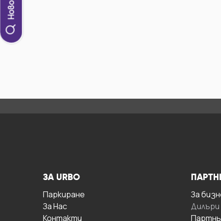
ЗА URBO
ПАРТН
Паркиране
За бизн
За Hас
Дилъри
Контакти
Партнь