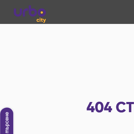
404
СТ
Ново търсене