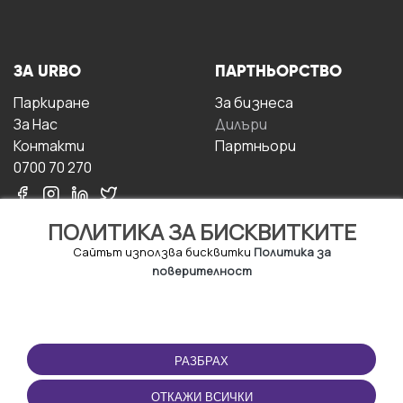
ЗА URBO
ПАРТНЬОРСТВО
Паркиране
За бизнесa
За Hас
Дилъри
Контакти
Партньори
0700 70 270
ПОЛИТИКА ЗА БИСКВИТКИТЕ
Сайтът използва бисквитки
Политика за
поверителност
УСЛОВИЯ ЗА
ИЗТЕГЛЕТЕ
ПОЛЗВАНЕ
ПРИЛОЖЕНИЕТО
РАЗБРАХ
Правила и условия за
ползване
ОТКАЖИ ВСИЧКИ