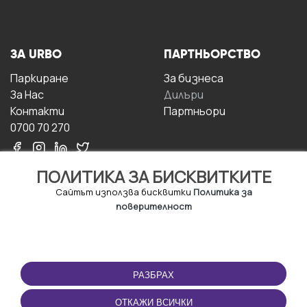
ЗА URBO
ПАРТНЬОРСТВО
Паркиране
За бизнесa
За Hас
Дилъри
Контакти
Партньори
0700 70 270
ПОЛИТИКА ЗА БИСКВИТКИТЕ
Сайтът използва бисквитки
Политика за
поверителност
УСЛОВИЯ ЗА
ИЗТЕГЛЕТЕ
ПОЛЗВАНЕ
ПРИЛОЖЕНИЕТО
РАЗБРАХ
Правила и условия за
ползване
ОТКАЖИ ВСИЧКИ