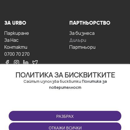
ЗА URBO
ПАРТНЬОРСТВО
Паркиране
За бизнесa
За Hас
Дилъри
Контакти
Партньори
0700 70 270
ПОЛИТИКА ЗА БИСКВИТКИТЕ
Сайтът използва бисквитки
Политика за
поверителност
УСЛОВИЯ ЗА
ИЗТЕГЛЕТЕ
ПОЛЗВАНЕ
ПРИЛОЖЕНИЕТО
РАЗБРАХ
Правила и условия за
ползване
ОТКАЖИ ВСИЧКИ