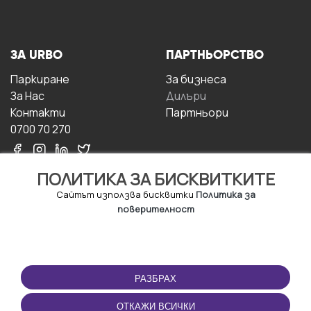
ЗА URBO
ПАРТНЬОРСТВО
Паркиране
За бизнесa
За Hас
Дилъри
Контакти
Партньори
0700 70 270
ПОЛИТИКА ЗА БИСКВИТКИТЕ
Сайтът използва бисквитки
Политика за
поверителност
УСЛОВИЯ ЗА
ИЗТЕГЛЕТЕ
ПОЛЗВАНЕ
ПРИЛОЖЕНИЕТО
РАЗБРАХ
Правила и условия за
ползване
ОТКАЖИ ВСИЧКИ