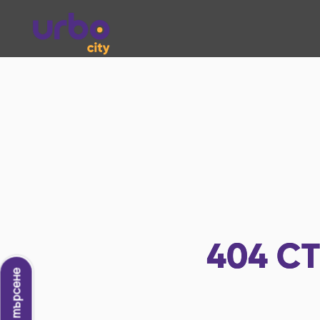
404
СТ
Ново търсене