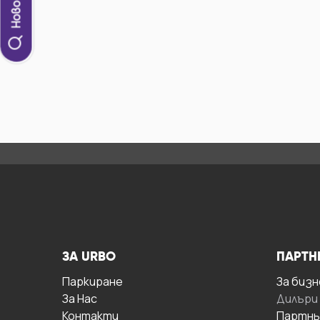
ЗА URBO
ПАРТН
Паркиране
За бизн
За Hас
Дилъри
Контакти
Партнь