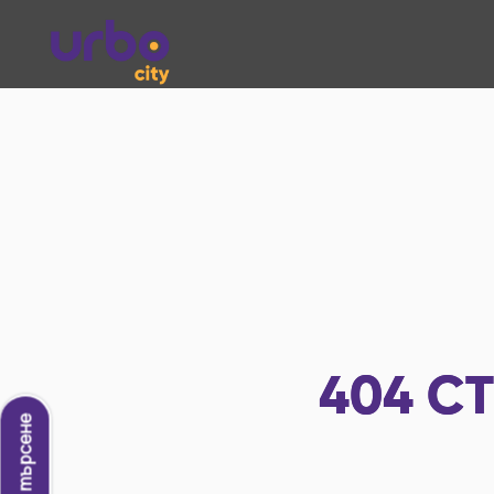
404
СТ
Ново търсене