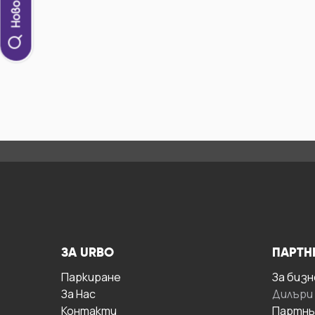
ЗА URBO
ПАРТН
Паркиране
За бизн
За Hас
Дилъри
Контакти
Партнь