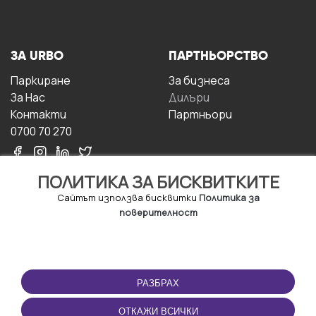
ЗА URBO
ПАРТНЬОРСТВО
Паркиране
За бизнесa
За Hас
Дилъри
Контакти
Партньори
0700 70 270
ПОЛИТИКА ЗА БИСКВИТКИТЕ
Сайтът използва бисквитки
Политика за
поверителност
УСЛОВИЯ ЗА
ИЗТЕГЛЕТЕ
ПОЛЗВАНЕ
ПРИЛОЖЕНИЕТО
РАЗБРАХ
Правила и условия за
ползване
ОТКАЖИ ВСИЧКИ