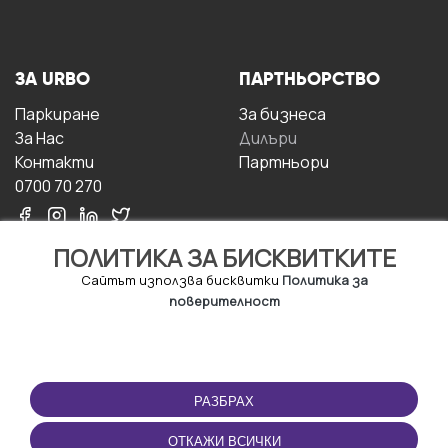
ЗА URBO
ПАРТНЬОРСТВО
Паркиране
За бизнесa
За Hас
Дилъри
Контакти
Партньори
0700 70 270
ПОЛИТИКА ЗА БИСКВИТКИТЕ
Сайтът използва бисквитки
Политика за
поверителност
УСЛОВИЯ ЗА
ИЗТЕГЛЕТЕ
ПОЛЗВАНЕ
ПРИЛОЖЕНИЕТО
РАЗБРАХ
Правила и условия за
ползване
ОТКАЖИ ВСИЧКИ