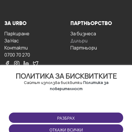
ЗА URBO
ПАРТНЬОРСТВО
Паркиране
За бизнесa
За Hас
Дилъри
Контакти
Партньори
0700 70 270
ПОЛИТИКА ЗА БИСКВИТКИТЕ
Сайтът използва бисквитки
Политика за
поверителност
УСЛОВИЯ ЗА
ИЗТЕГЛЕТЕ
ПОЛЗВАНЕ
ПРИЛОЖЕНИЕТО
РАЗБРАХ
Правила и условия за
ползване
ОТКАЖИ ВСИЧКИ