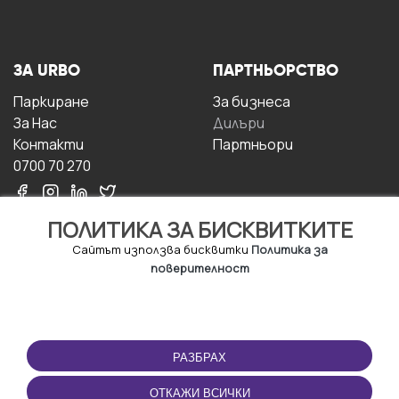
ЗА URBO
ПАРТНЬОРСТВО
Паркиране
За бизнесa
За Hас
Дилъри
Контакти
Партньори
0700 70 270
ПОЛИТИКА ЗА БИСКВИТКИТЕ
Сайтът използва бисквитки
Политика за
поверителност
УСЛОВИЯ ЗА
ИЗТЕГЛЕТЕ
ПОЛЗВАНЕ
ПРИЛОЖЕНИЕТО
РАЗБРАХ
Правила и условия за
ползване
ОТКАЖИ ВСИЧКИ