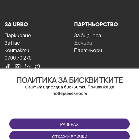
ЗА URBO
ПАРТНЬОРСТВО
Паркиране
За бизнесa
За Hас
Дилъри
Контакти
Партньори
0700 70 270
ПОЛИТИКА ЗА БИСКВИТКИТЕ
Сайтът използва бисквитки
Политика за
поверителност
УСЛОВИЯ ЗА
ИЗТЕГЛЕТЕ
ПОЛЗВАНЕ
ПРИЛОЖЕНИЕТО
РАЗБРАХ
Правила и условия за
ползване
ОТКАЖИ ВСИЧКИ