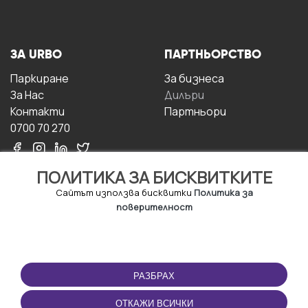
ЗА URBO
ПАРТНЬОРСТВО
Паркиране
За бизнесa
За Hас
Дилъри
Контакти
Партньори
0700 70 270
ПОЛИТИКА ЗА БИСКВИТКИТЕ
Сайтът използва бисквитки
Политика за
поверителност
УСЛОВИЯ ЗА
ИЗТЕГЛЕТЕ
ПОЛЗВАНЕ
ПРИЛОЖЕНИЕТО
РАЗБРАХ
Правила и условия за
ползване
ОТКАЖИ ВСИЧКИ