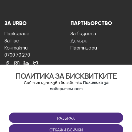
ЗА URBO
ПАРТНЬОРСТВО
Паркиране
За бизнесa
За Hас
Дилъри
Контакти
Партньори
0700 70 270
ПОЛИТИКА ЗА БИСКВИТКИТЕ
Сайтът използва бисквитки
Политика за
поверителност
УСЛОВИЯ ЗА
ИЗТЕГЛЕТЕ
ПОЛЗВАНЕ
ПРИЛОЖЕНИЕТО
РАЗБРАХ
Правила и условия за
ползване
ОТКАЖИ ВСИЧКИ