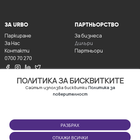
ЗА URBO
ПАРТНЬОРСТВО
Паркиране
За бизнесa
За Hас
Дилъри
Контакти
Партньори
0700 70 270
ПОЛИТИКА ЗА БИСКВИТКИТЕ
Сайтът използва бисквитки
Политика за
поверителност
УСЛОВИЯ ЗА
ИЗТЕГЛЕТЕ
ПОЛЗВАНЕ
ПРИЛОЖЕНИЕТО
РАЗБРАХ
Правила и условия за
ползване
ОТКАЖИ ВСИЧКИ