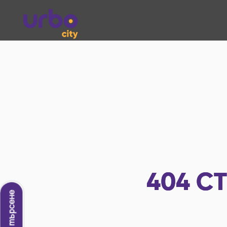
404
СТ
Ново търсене