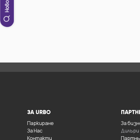
ЗА URBO
ПАРТН
Паркиране
За бизн
За Hас
Дилъри
Контакти
Партнь