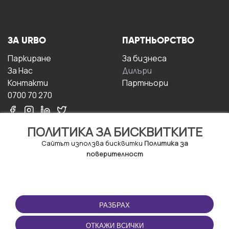
ЗА URBO
ПАРТНЬОРСТВО
Паркиране
За бизнесa
За Hас
Дилъри
Контакти
Партньори
0700 70 270
ПОЛИТИКА ЗА БИСКВИТКИТЕ
Сайтът използва бисквитки
Политика за
поверителност
УСЛОВИЯ ЗА
ИЗТЕГЛЕТЕ
ПОЛЗВАНЕ
ПРИЛОЖЕНИЕТО
РАЗБРАХ
Правила и условия за
ползване
ОТКАЖИ ВСИЧКИ