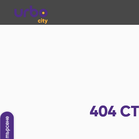
404
СТ
Ново търсене