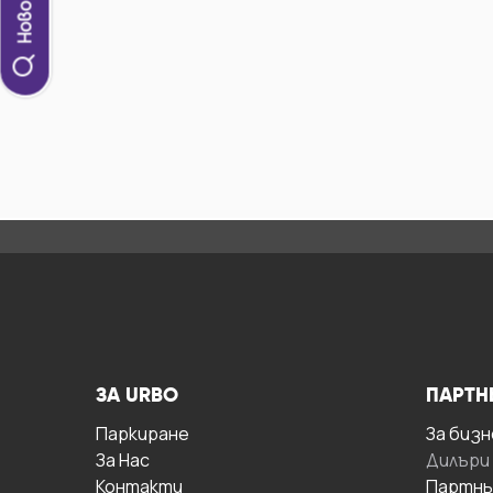
ЗА URBO
ПАРТН
Паркиране
За бизн
За Hас
Дилъри
Контакти
Партнь