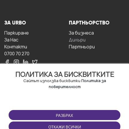
ЗА URBO
ПАРТНЬОРСТВО
Паркиране
За бизнесa
За Hас
Дилъри
Контакти
Партньори
0700 70 270
ПОЛИТИКА ЗА БИСКВИТКИТЕ
Сайтът използва бисквитки
Политика за
поверителност
УСЛОВИЯ ЗА
ИЗТЕГЛЕТЕ
ПОЛЗВАНЕ
ПРИЛОЖЕНИЕТО
РАЗБРАХ
Правила и условия за
ползване
ОТКАЖИ ВСИЧКИ