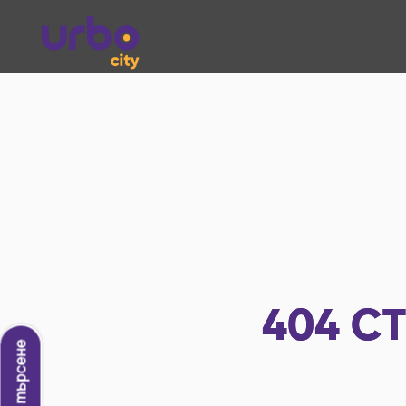
404
СТ
Ново търсене