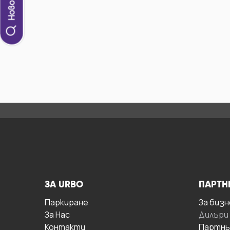
ЗА URBO
ПАРТН
Паркиране
За бизн
За Hас
Дилъри
Контакти
Партнь