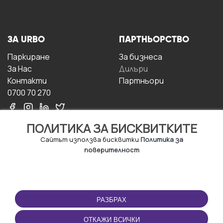
ЗА URBO
ПАРТНЬОРСТВО
Паркиране
За бизнесa
За Hас
Дилъри
Контакти
Партньори
0700 70 270
ПОЛИТИКА ЗА БИСКВИТКИТЕ
Сайтът използва бисквитки
Политика за
поверителност
УСЛОВИЯ ЗА
ИЗТЕГЛЕТЕ
ПОЛЗВАНЕ
ПРИЛОЖЕНИЕТО
РАЗБРАХ
Правила и условия за
ползване
ОТКАЖИ ВСИЧКИ