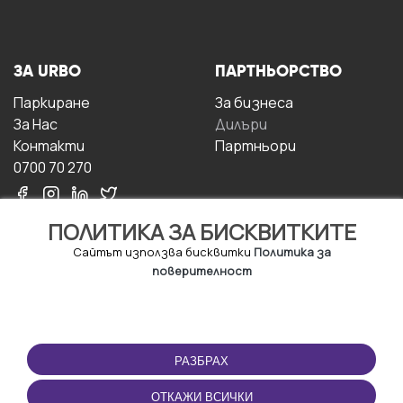
ЗА URBO
ПАРТНЬОРСТВО
Паркиране
За бизнесa
За Hас
Дилъри
Контакти
Партньори
0700 70 270
ПОЛИТИКА ЗА БИСКВИТКИТЕ
Сайтът използва бисквитки
Политика за
поверителност
УСЛОВИЯ ЗА
ИЗТЕГЛЕТЕ
ПОЛЗВАНЕ
ПРИЛОЖЕНИЕТО
РАЗБРАХ
Правила и условия за
ползване
ОТКАЖИ ВСИЧКИ