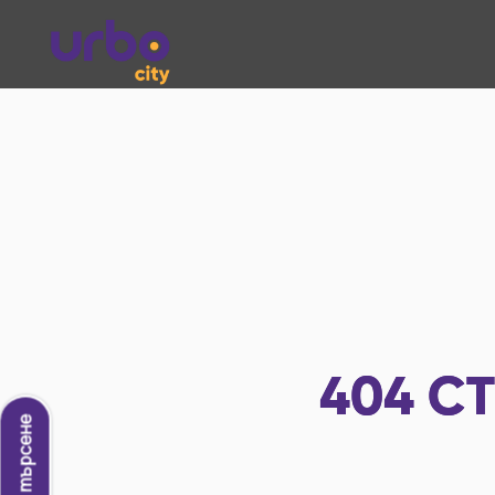
404
СТ
Ново търсене