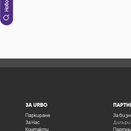
ЗА URBO
ПАРТН
Паркиране
За бизн
За Hас
Дилъри
Контакти
Партнь