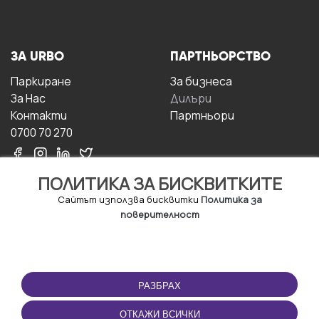
ЗА URBO
ПАРТНЬОРСТВО
Паркиране
За бизнесa
За Hас
Дилъри
Контакти
Партньори
0700 70 270
ПОЛИТИКА ЗА БИСКВИТКИТЕ
Сайтът използва бисквитки
Политика за
поверителност
УСЛОВИЯ ЗА
ИЗТЕГЛЕТЕ
ПОЛЗВАНЕ
ПРИЛОЖЕНИЕТО
РАЗБРАХ
Правила и условия за
ползване
ОТКАЖИ ВСИЧКИ