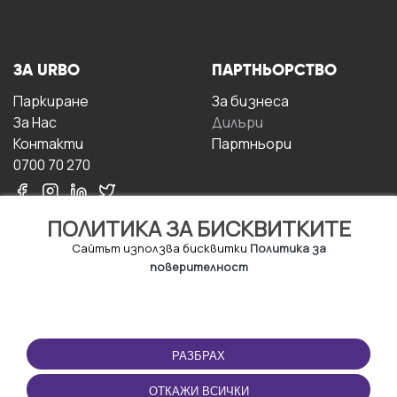
ЗА URBO
ПАРТНЬОРСТВО
Паркиране
За бизнесa
За Hас
Дилъри
Контакти
Партньори
0700 70 270
ПОЛИТИКА ЗА БИСКВИТКИТЕ
Сайтът използва бисквитки
Политика за
поверителност
УСЛОВИЯ ЗА
ИЗТЕГЛЕТЕ
ПОЛЗВАНЕ
ПРИЛОЖЕНИЕТО
РАЗБРАХ
Правила и условия за
ползване
ОТКАЖИ ВСИЧКИ