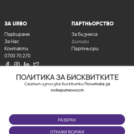
ЗА URBO
ПАРТНЬОРСТВО
Паркиране
За бизнесa
За Hас
Дилъри
Контакти
Партньори
0700 70 270
ПОЛИТИКА ЗА БИСКВИТКИТЕ
Сайтът използва бисквитки
Политика за
поверителност
УСЛОВИЯ ЗА
ИЗТЕГЛЕТЕ
ПОЛЗВАНЕ
ПРИЛОЖЕНИЕТО
РАЗБРАХ
Правила и условия за
ползване
ОТКАЖИ ВСИЧКИ