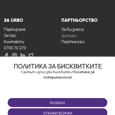
ЗА URBO
ПАРТНЬОРСТВО
Паркиране
За бизнесa
За Hас
Дилъри
Контакти
Партньори
0700 70 270
ПОЛИТИКА ЗА БИСКВИТКИТЕ
Сайтът използва бисквитки
Политика за
поверителност
УСЛОВИЯ ЗА
ИЗТЕГЛЕТЕ
ПОЛЗВАНЕ
ПРИЛОЖЕНИЕТО
РАЗБРАХ
Правила и условия за
ползване
ОТКАЖИ ВСИЧКИ