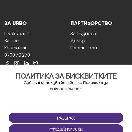
ЗА URBO
ПАРТНЬОРСТВО
Паркиране
За бизнесa
За Hас
Дилъри
Контакти
Партньори
0700 70 270
ПОЛИТИКА ЗА БИСКВИТКИТЕ
Сайтът използва бисквитки
Политика за
поверителност
УСЛОВИЯ ЗА
ИЗТЕГЛЕТЕ
ПОЛЗВАНЕ
ПРИЛОЖЕНИЕТО
РАЗБРАХ
Правила и условия за
ползване
ОТКАЖИ ВСИЧКИ