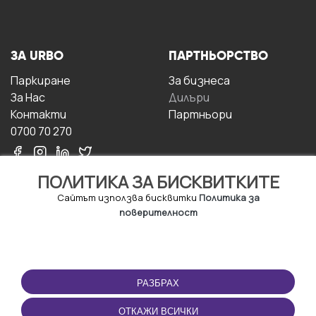
ЗА URBO
ПАРТНЬОРСТВО
Паркиране
За бизнесa
За Hас
Дилъри
Контакти
Партньори
0700 70 270
ПОЛИТИКА ЗА БИСКВИТКИТЕ
Сайтът използва бисквитки
Политика за
поверителност
УСЛОВИЯ ЗА
ИЗТЕГЛЕТЕ
ПОЛЗВАНЕ
ПРИЛОЖЕНИЕТО
РАЗБРАХ
Правила и условия за
ползване
ОТКАЖИ ВСИЧКИ