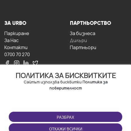
ЗА URBO
ПАРТНЬОРСТВО
Паркиране
За бизнесa
За Hас
Дилъри
Контакти
Партньори
0700 70 270
ПОЛИТИКА ЗА БИСКВИТКИТЕ
Сайтът използва бисквитки
Политика за
поверителност
УСЛОВИЯ ЗА
ИЗТЕГЛЕТЕ
ПОЛЗВАНЕ
ПРИЛОЖЕНИЕТО
РАЗБРАХ
Правила и условия за
ползване
ОТКАЖИ ВСИЧКИ