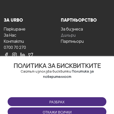
ЗА URBO
ПАРТНЬОРСТВО
Паркиране
За бизнесa
За Hас
Дилъри
Контакти
Партньори
0700 70 270
ПОЛИТИКА ЗА БИСКВИТКИТЕ
Сайтът използва бисквитки
Политика за
поверителност
УСЛОВИЯ ЗА
ИЗТЕГЛЕТЕ
ПОЛЗВАНЕ
ПРИЛОЖЕНИЕТО
РАЗБРАХ
Правила и условия за
ползване
ОТКАЖИ ВСИЧКИ