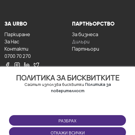
ЗА URBO
ПАРТНЬОРСТВО
Паркиране
За бизнесa
За Hас
Дилъри
Контакти
Партньори
0700 70 270
ПОЛИТИКА ЗА БИСКВИТКИТЕ
Сайтът използва бисквитки
Политика за
поверителност
УСЛОВИЯ ЗА
ИЗТЕГЛЕТЕ
ПОЛЗВАНЕ
ПРИЛОЖЕНИЕТО
РАЗБРАХ
Правила и условия за
ползване
ОТКАЖИ ВСИЧКИ