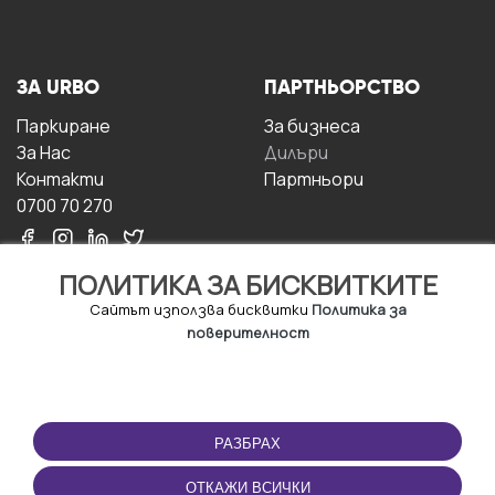
ЗА URBO
ПАРТНЬОРСТВО
Паркиране
За бизнесa
За Hас
Дилъри
Контакти
Партньори
0700 70 270
ПОЛИТИКА ЗА БИСКВИТКИТЕ
Сайтът използва бисквитки
Политика за
поверителност
УСЛОВИЯ ЗА
ИЗТЕГЛЕТЕ
ПОЛЗВАНЕ
ПРИЛОЖЕНИЕТО
РАЗБРАХ
Правила и условия за
ползване
ОТКАЖИ ВСИЧКИ