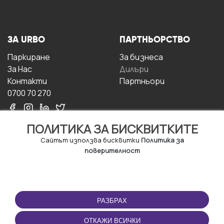
ЗА URBO
ПАРТНЬОРСТВО
Паркиране
За бизнесa
За Hас
Дилъри
Контакти
Партньори
0700 70 270
ПОЛИТИКА ЗА БИСКВИТКИТЕ
Сайтът използва бисквитки
Политика за
поверителност
УСЛОВИЯ ЗА
ИЗТЕГЛЕТЕ
ПОЛЗВАНЕ
ПРИЛОЖЕНИЕТО
РАЗБРАХ
Правила и условия за
ползване
ОТКАЖИ ВСИЧКИ