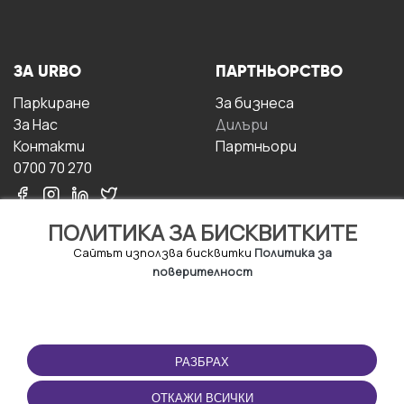
ЗА URBO
ПАРТНЬОРСТВО
Паркиране
За бизнесa
За Hас
Дилъри
Контакти
Партньори
0700 70 270
ПОЛИТИКА ЗА БИСКВИТКИТЕ
Сайтът използва бисквитки
Политика за
поверителност
УСЛОВИЯ ЗА
ИЗТЕГЛЕТЕ
ПОЛЗВАНЕ
ПРИЛОЖЕНИЕТО
РАЗБРАХ
Правила и условия за
ползване
ОТКАЖИ ВСИЧКИ