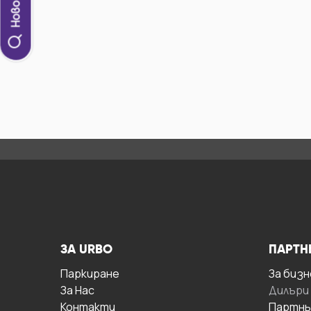
ЗА URBO
ПАРТН
Паркиране
За бизн
За Hас
Дилъри
Контакти
Партнь