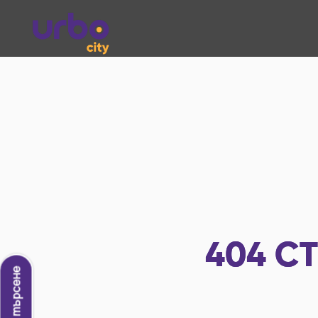
404
СТ
Ново търсене