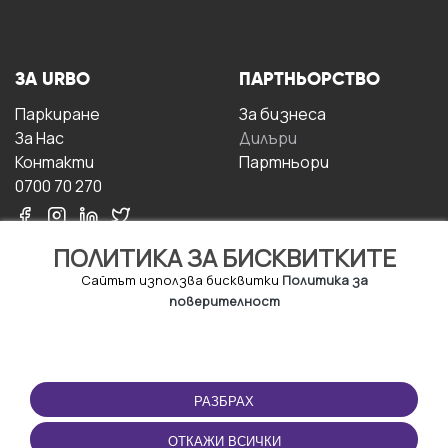
ЗА URBO
ПАРТНЬОРСТВО
Паркиране
За бизнесa
За Hас
Дилъри
Контакти
Партньори
0700 70 270
ПОЛИТИКА ЗА БИСКВИТКИТЕ
Сайтът използва бисквитки
Политика за
поверителност
УСЛОВИЯ ЗА
ИЗТЕГЛЕТЕ
ПОЛЗВАНЕ
ПРИЛОЖЕНИЕТО
РАЗБРАХ
Правила и условия за
ползване
ОТКАЖИ ВСИЧКИ