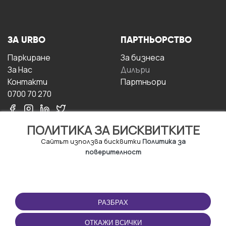
ЗА URBO
ПАРТНЬОРСТВО
Паркиране
За бизнесa
За Hас
Дилъри
Контакти
Партньори
0700 70 270
ПОЛИТИКА ЗА БИСКВИТКИТЕ
Сайтът използва бисквитки
Политика за
поверителност
УСЛОВИЯ ЗА
ИЗТЕГЛЕТЕ
ПОЛЗВАНЕ
ПРИЛОЖЕНИЕТО
РАЗБРАХ
Правила и условия за
ползване
ОТКАЖИ ВСИЧКИ