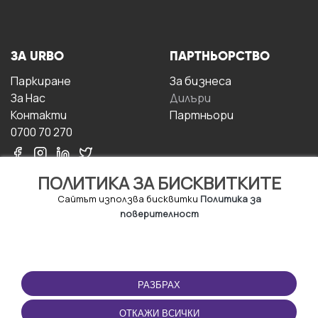
ЗА URBO
ПАРТНЬОРСТВО
Паркиране
За бизнесa
За Hас
Дилъри
Контакти
Партньори
0700 70 270
ПОЛИТИКА ЗА БИСКВИТКИТЕ
Сайтът използва бисквитки
Политика за
поверителност
УСЛОВИЯ ЗА
ИЗТЕГЛЕТЕ
ПОЛЗВАНЕ
ПРИЛОЖЕНИЕТО
РАЗБРАХ
Правила и условия за
ползване
ОТКАЖИ ВСИЧКИ