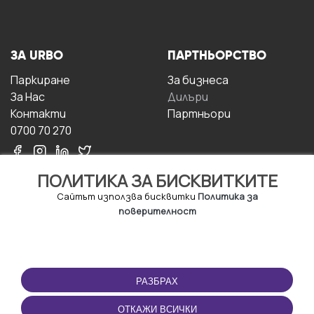
ЗА URBO
ПАРТНЬОРСТВО
Паркиране
За бизнесa
За Hас
Дилъри
Контакти
Партньори
0700 70 270
ПОЛИТИКА ЗА БИСКВИТКИТЕ
Сайтът използва бисквитки
Политика за
поверителност
УСЛОВИЯ ЗА
ИЗТЕГЛЕТЕ
ПОЛЗВАНЕ
ПРИЛОЖЕНИЕТО
РАЗБРАХ
Правила и условия за
ползване
ОТКАЖИ ВСИЧКИ