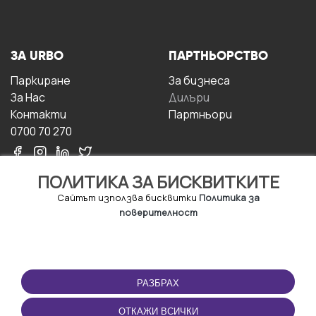
ЗА URBO
ПАРТНЬОРСТВО
Паркиране
За бизнесa
За Hас
Дилъри
Контакти
Партньори
0700 70 270
ПОЛИТИКА ЗА БИСКВИТКИТЕ
Сайтът използва бисквитки
Политика за
поверителност
УСЛОВИЯ ЗА
ИЗТЕГЛЕТЕ
ПОЛЗВАНЕ
ПРИЛОЖЕНИЕТО
РАЗБРАХ
Правила и условия за
ползване
ОТКАЖИ ВСИЧКИ