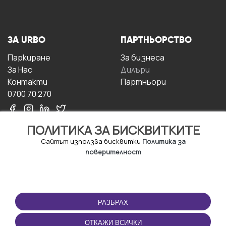
ЗА URBO
ПАРТНЬОРСТВО
Паркиране
За бизнесa
За Hас
Дилъри
Контакти
Партньори
0700 70 270
ПОЛИТИКА ЗА БИСКВИТКИТЕ
Сайтът използва бисквитки
Политика за
поверителност
УСЛОВИЯ ЗА
ИЗТЕГЛЕТЕ
ПОЛЗВАНЕ
ПРИЛОЖЕНИЕТО
РАЗБРАХ
Правила и условия за
ползване
ОТКАЖИ ВСИЧКИ